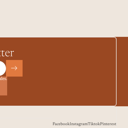
tter
les.
Politique de remboursement
Politique de confidentialité
Conditions d’utilisation
Politique d’expédition
Facebook
Instagram
Tiktok
Pinterest
Coordonnées