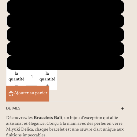
3 rangs modèle 4
3 rangs - petites fleurs
5 Rangs modèle 1
5 Rangs modèle 2
5 rangs losanges
Diminuer
Augmenter
la
la
quantité
quantité
Ajouter au panier
DETAILS
Découvrez les
Bracelets Bali
, un bijou d'exception qui allie
artisanat et élégance. Conçu à la main avec des perles en verre
Miyuki Delica, chaque bracelet est une œuvre d'art unique aux
finitions impeccables.