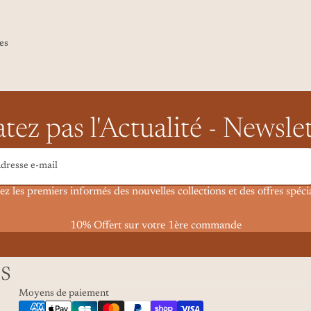
ces
tez pas l'Actualité - Newsle
ez les premiers informés des nouvelles collections et des offres spécia
10% Offert sur votre 1ère commande
es
Moyens de paiement